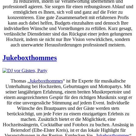
zu reduzieren, indem sie Verantwortung übernehmen und
professionell agieren. Sie sorgen für einen reibungslosen Ablauf und
ermöglichen es Ihnen, sich voll und ganz auf die Feier zu
konzentrieren. Eine gute Zusammenarbeit mit erfahrenen Profis
kann auch dabei helfen, Budgets einzuhalten und dennoch Ihre
individuellen Wünsche und Vorstellungen zu erfüllen. Kurz gesagt,
verlässliche Dienstleister sind das Rückgrat einer jeden gelungenen
Hochzeit, indem sie nicht nur Ihre Vision verwirklichen, sondern
auch unerwartete Herausforderungen professionell meistern.
Jukeboxthommes
Thomas „
Jukeboxthommes
“ ist Ihr Experte für musikalische
Unterhaltung bei Hochzeiten, Geburtstagen und Mottopartys. Mit
seiner langjährigen Erfahrung, einem breiten Musikrepertoire und
einem ausgezeichneten Gespür für den richtigen Musikmix sorgt er
für eine unvergessliche Stimmung auf jedem Event. Individuelle
Wünsche des Brautpaares und der Gäste werden stets
berücksichtigt, um jede Feier zu einem einzigartigen Erlebnis zu
machen. Zusätzlich bietet er die Möglichkeit, eine
Hochzeitssängerin, Cocktailbar und Fotobox zu buchen. Ansässig in
Beiersdorf (Elbe-Elster Kreis), ist er das lokale Highlight für
Veranstaltungen in der Region. Entdecken Sie „
Jukeboxthommes
“